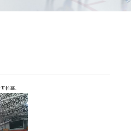
幕
拉开帷幕。