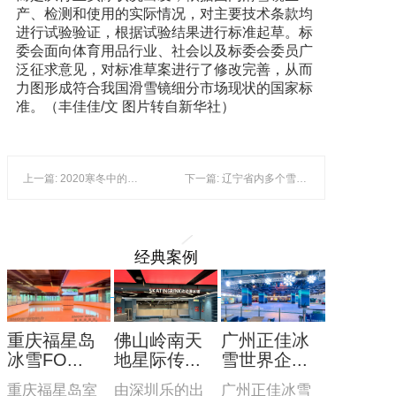
产、检测和使用的实际情况，对主要技术条款均
进行试验验证，根据试验结果进行标准起草。标
委会面向体育用品行业、社会以及标委会委员广
泛征求意见，对标准草案进行了修改完善，从而
力图形成符合我国滑雪镜细分市场现状的国家标
准。（丰佳佳/文 图片转自新华社）
上一篇: 2020寒冬中的热度：高品质的东北冰雪游受追捧
下一篇: 辽宁省内多个雪场开门迎客
经典案例
重庆福星岛
佛山岭南天
广州正佳冰
冰雪FO...
地星际传...
雪世界企...
重庆福星岛室
由深圳乐的出
广州正佳冰雪