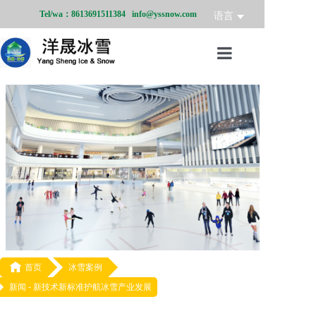
Tel/wa：8613691511384 info@yssnow.com
语言
首页
冰雪产品
冰雪业务
冰雪案例
冰雪新闻
关于我们

首页
冰雪案例
新闻 -
新技术新标准护航冰雪产业发展