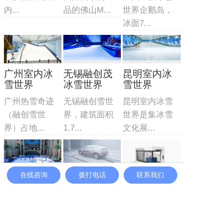
内...
品的佛山M...
世界企鹅岛，
冰面7...
广州室内冰
无锡融创茂
昆明室内冰
雪世界
冰雪世界
雪世界
广州热雪奇迹
无锡融创雪世
昆明室内冰雪
（融创雪世
界，建筑面积
世界是集冰雪
界）占地...
1.7...
文化展...
在线咨询
拨打电话
联系我们
移动式真冰
冰雪实验室
冰雪摩擦实
场
验室
冰雪实验室/风
移动式真冰场/
该实验室由三
洞造雪系统
集成一体式式
部分组成：制