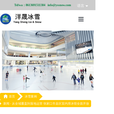
Tel/wa：8613691511384 info@yssnow.com
语言
首页
冰雪产品
冰雪业务
冰雪案例
冰雪新闻
关于我们

首页
冰雪案例
新闻 -
从全域覆盖到落地运营 张家口市县区室内滑冰馆全面开放