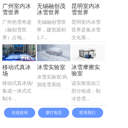
广州室内冰
无锡融创茂
昆明室内冰
雪世界
冰雪世界
雪世界
广州热雪奇迹
无锡融创雪世
昆明室内冰雪
（融创雪世
界，建筑面积
世界是集冰雪
界）占地...
1.7...
文化展...
移动式真冰
冰雪实验室
冰雪摩擦实
场
验室
冰雪实验室/风
移动式真冰场/
该实验室由三
洞造雪系统
集成一体式式
部分组成：制
制冷...
冷造雪...
在线咨询
拨打电话
联系我们
主营产品
业务板块
冰雪案例
冰雪新闻
联系我们
网站地图