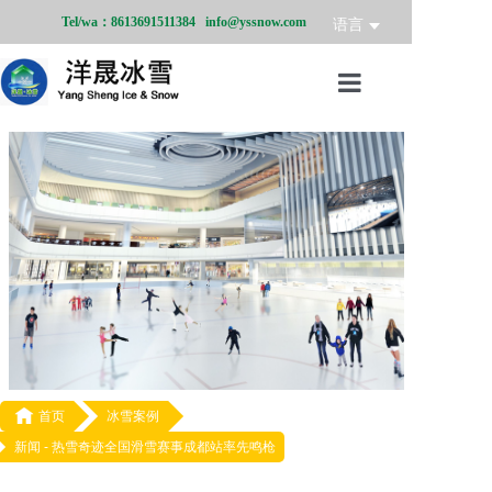
Tel/wa：8613691511384 info@yssnow.com
语言
首页
冰雪产品
冰雪业务
冰雪案例
冰雪新闻
关于我们

首页
冰雪案例
新闻 -
热雪奇迹全国滑雪赛事成都站率先鸣枪