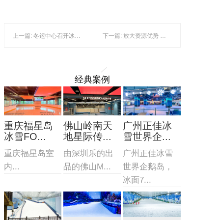
上一篇: 冬运中心召开冰雪项目新周期训练备战工作会议
下一篇: 放大资源优势 发展冰雪经济
经典案例
重庆福星岛
佛山岭南天
广州正佳冰
冰雪FO...
地星际传...
雪世界企...
重庆福星岛室
由深圳乐的出
广州正佳冰雪
内...
品的佛山M...
世界企鹅岛，
冰面7...