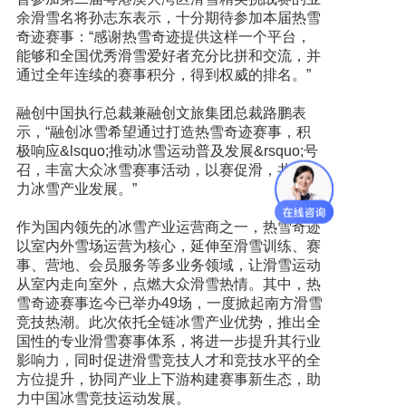
余滑雪名将孙志东表示，十分期待参加本届热雪
奇迹赛事：“感谢热雪奇迹提供这样一个平台，
能够和全国优秀滑雪爱好者充分比拼和交流，并
通过全年连续的赛事积分，得到权威的排名。”
融创中国执行总裁兼融创文旅集团总裁路鹏表
示，“融创冰雪希望通过打造热雪奇迹赛事，积
极响应&lsquo;推动冰雪运动普及发展&rsquo;号
召，丰富大众冰雪赛事活动，以赛促滑，共同助
力冰雪产业发展。”
作为国内领先的冰雪产业运营商之一，热雪奇迹
以室内外雪场运营为核心，延伸至滑雪训练、赛
事、营地、会员服务等多业务领域，让滑雪运动
从室内走向室外，点燃大众滑雪热情。其中，热
雪奇迹赛事迄今已举办49场，一度掀起南方滑雪
竞技热潮。此次依托全链冰雪产业优势，推出全
国性的专业滑雪赛事体系，将进一步提升其行业
影响力，同时促进滑雪竞技人才和竞技水平的全
方位提升，协同产业上下游构建赛事新生态，助
力中国冰雪竞技运动发展。