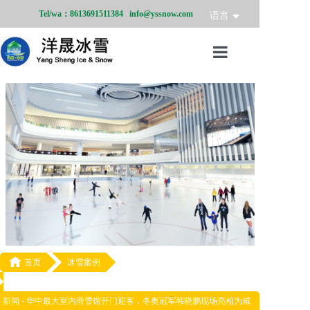
Tel/wa：8613691511384 info@yssnow.com
语言
首页
冰雪产品
冰雪业务
冰雪案例
冰雪新闻
关于我们

首页
冰雪案例
新闻 -
华中最大室内滑雪馆开门迎客，冬奥冠军韩晓鹏现场亮相为咸