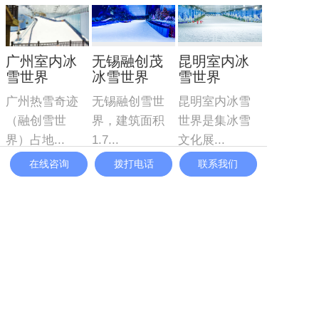
广州室内冰
无锡融创茂
昆明室内冰
雪世界
冰雪世界
雪世界
广州热雪奇迹
无锡融创雪世
昆明室内冰雪
（融创雪世
界，建筑面积
世界是集冰雪
界）占地...
1.7...
文化展...
在线咨询
拨打电话
联系我们
移动式真冰
冰雪实验室
冰雪摩擦实
场
验室
冰雪实验室/风
移动式真冰场/
该实验室由三
洞造雪系统
集成一体式式
部分组成：制
制冷...
冷造雪...