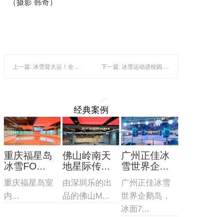
（摄影 韩奇）
上一篇: 冰雪迎大运！全国300余名选手集结角逐滑雪公开赛
下一篇: 冰雪运动进校园 教育有了新空间
经典案例
重庆福星岛
佛山岭南天
广州正佳冰
冰雪FO...
地星际传...
雪世界企...
重庆福星岛室
由深圳乐的出
广州正佳冰雪
内...
品的佛山M...
世界企鹅岛，
冰面7...