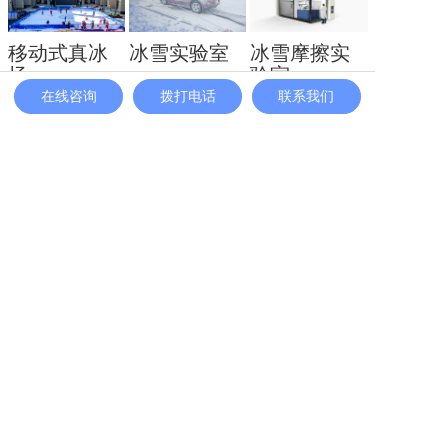
移动式真冰
冰雪实验室
冰雪摩擦实
场
验室
冰雪实验室/风
在线咨询
拨打电话
联系我们
移动式真冰场/
该实验室由三
洞造雪系统
集成一体式式
部分组成：制
制冷...
冷造雪...
主营产品
业务板块
冰雪案例
冰雪新闻
联系我们
网站地图
地址：北京市顺义区联东U谷科技园10-403
联系人：李先生
手机/wa：13691511384