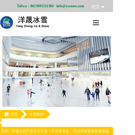
Tel/wa：8613691511384 info@yssnow.com
语言
首页
冰雪产品
冰雪业务
冰雪案例
冰雪新闻
关于我们

首页
冰雪案例
新闻 -
冰雪文化产业活力十足！申办亚冬会，哈尔滨将迎来发展新起