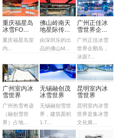
重庆福星岛
佛山岭南天
广州正佳冰
冰雪FO...
地星际传...
雪世界企...
重庆福星岛室
由深圳乐的出
广州正佳冰雪
内...
品的佛山M...
世界企鹅岛，
冰面7...
广州室内冰
无锡融创茂
昆明室内冰
雪世界
冰雪世界
雪世界
广州热雪奇迹
无锡融创雪世
昆明室内冰雪
（融创雪世
界，建筑面积
世界是集冰雪
界）占地...
1.7...
文化展...