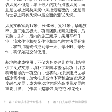
该风洞不但是世界上最大的跳台滑雪风洞，而
且是世界上同类风洞中风控最精密的，还是目
前世界上同类风洞中最全面的测试风洞。
风洞实验室高17米、长40米、宽21米，场地狭
窄、施工难度极大。项目团队按照先建筑、后
安装，先外、后内的施工顺序，采用平行作
业、流水作业和交叉作业相结合的方法展开施
工，将节点精确卡控到每一天、每小时、每分
钟，确保如期交付使用。
基地的建成投用，不仅为冬奥健儿赛前训练提
供了良好支撑，填补了我国冰雪运动项目训练
科研领域的一项空白，也将助力涞源建成世界
级冰雪小镇，加快推进当地体育和旅游资源深
度融合发展，成为拉动地方经济高质量发展的
重要引擎。（作者：赵志强 黄艳艳 邓昆伦）
上一篇：哈尔滨冰雪大世界冰建施工正式开始
下一篇：日光草原·大河湾滑雪场举行开板仪式