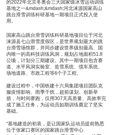
的2022年北京冬奥会三大国家级冰雪运动训练
基地之一&mdash;&mdash;河北涞源国家高山
跳台滑雪训练科研基地一期项目正式投入使
用。
国家高山跳台滑雪训练科研基地项目位于河北
涞源县七山滑雪度假区，是世界规划最大的跳
台滑雪场馆群，并同步建设世界级别最高、国
内唯一的高科技训练风洞，规划占地面积51.8
公顷，计划分三期建设。其中一期项目包含赛
道、水平风洞实验室、造雪系统、缆车系统、
场地道路、市政工程等6个子工程。
建设过程中，中国铁建十六局集团项目团队克
服疫情影响、雨季干扰，超前谋划、创新举
措，与时间赛跑，仅用307天高质量、高效率完
成了施工任务，为运动员如期训练奠定了坚实
基础。
“基地建造的初衷，是让国家队运动员提前熟悉
位于张家口赛区的国家跳台滑雪中心