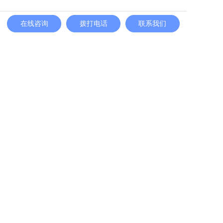
在线咨询
拨打电话
联系我们
主营产品
业务板块
冰雪案例
冰雪新闻
联系我们
网站地图
地址：北京市顺义区联东U谷科技园10-403
联系人：李先生
手机/wa：13691511384
邮箱：info@yssnow.com
Copyright © 2026 Company 北京洋晟冰雪科技有限公司 All rights