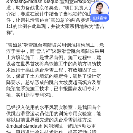
&mdash;&mdash;&lsquo;雪如意&rsquo;的赛
道，助力备战北京冬奥会。”项目负责人张拥法
介绍，赛道在设计中结合了当地独特的山体条
件，让崇礼滑雪跳台“雪如意”的两条赛道按照
1:1的比例在此重现，并被大家亲切地称为“雪吉
祥”。
“雪如意”滑雪跳台着陆坡采用钢混结构施工，悬
浮于空中，而“雪吉祥”涞源滑雪跳台着陆坡采用
土方填筑施工，是世界首例。施工过程中，建
设者在世界首次将高铁施工中的高填方填筑技
术应用于高山跳台滑雪工程，有效加固了土
体，保证了土方填筑的稳定性，满足了设计沉
降要求。总结形成的跳台大坡度超高填方及智
能预警系统施工技术，已申报国家发明专利2
项、实用新型专利3项。
已经投入使用的水平风洞实验室，是我国首个
供跳台滑雪运动员使用的训练专用实验室，能
够以目前世界最先进的跳台滑雪训练方法
&mdash;&mdash;风洞测试，帮助运动员更
快、更精准地改进技术动作，提高运动成绩。