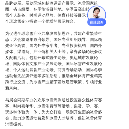
品牌参展。展览区域包括奥运遗产展示、冰雪国家组
团、省市组团、冬季旅游目的地、冬季及高山技术、冰
雪个人装备、时尚运动品牌、体育科技等展示专区，为
全球冰雪企业搭建一个优质的展示舞台。
为促进全球冰雪产业共享发展新思路，共建产业繁荣生
态，大会将邀集政府领导、国际专业组织领导、国际领
先企业高管、国内外专家学者、专业投资机构、国内外
媒体、渠道商、产业链相关人士等，举办多场论坛会议
及配套活动。包括开幕式暨主论坛、奥运城市发展论
坛、国际体育文旅产业发展论坛、国际冰雪产业发展论
坛、个人运动装备产业论坛、商务专场活动、国际冬季
运动领先品牌评选等多项活动，推动全球体育产业精英
跨行业交流，为冰雪产业繁荣发展建智献策，引领行业
新风向。
与展会同期举办的欢乐冰雪周则通过设置群众性体育赛
事、时尚嘉年华、冰雪消费节等活动，集赏、学、赛、
玩多种体验为一体，为大众打造一场别开生面的冰雪盛
会，助力冰雪运动普及和冰雪人才培养，促进冰雪体育
消费振兴。