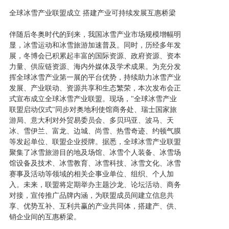
全球冰雪产业联盟成立 搭建产业可持续发展互惠桥梁
伴随后冬奥时代的到来，我国冰雪产业市场规模增幅明
显，冰雪运动和冰雪旅游加速普及。同时，历经多年发
展，冬博会已积累起丰富的国际资源、政府资源、资本
力量、供应链资源、海内外媒体及学术成果。为充分发
挥全球冰雪产业第一展的平台优势，持续助力冰雪产业
发展、产业联动、资源共享和生态繁荣，本次发布会正
式宣布成立全球冰雪产业联盟。现场，"全球冰雪产业
联盟启动仪式"同步对奥地利使馆商务处、瑞士国家旅
游局、意大利对外贸易委员会、多贝玛亚、波马、天
冰、雪伊兰、富龙、边城、尚雪、热雪奇迹、约顿气膜
等发起单位、联盟企业授牌。据悉，全球冰雪产业联盟
聚集了冰雪旅游目的地及场馆、冰雪个人装备、冰雪场
馆设备及技术、冰雪教育、冰雪科技、冰雪文化、冰雪
赛事及活动等领域的相关企事业单位、组织、个人加
入。未来，联盟将定期举办主题沙龙、论坛活动、商务
对接，宣传推广品牌内涵，为联盟成员间建立信息共
享、优势互补、互利共赢的产业共同体，搭建产、供、
销企业间的互惠桥梁。