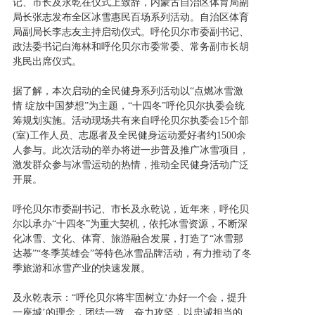
记、市长及永乾在仪式上致辞，内蒙古自治区体育局副
局长张志发布全区冰雪惠民百场系列活动。自治区体育
局副局长李志友主持启动仪式。呼伦贝尔市委副书记、
政法委书记白海林和呼伦贝尔市委常委、常务副市长胡
兆民出席仪式。
据了解，本次启动的全民健身系列活动以“点燃冰雪激
情 绽放中国梦想”为主题，“十四冬”呼伦贝尔执委会统
筹规划实施。活动现场共有来自呼伦贝尔执委会15个部
(室)工作人员、志愿者及全民健身运动爱好者约1500余
人参与。此次活动的举办将进一步普及推广冰雪项目，
激发群众参与冰雪运动的热情，推动全民健身活动广泛
开展。
呼伦贝尔市委副书记、市长及永乾说，近年来，呼伦贝
尔以承办“十四冬”为重大契机，依托冰雪资源，不断深
化冰雪、文化、体育、旅游融合发展，打造了“冰雪那
达慕”“冬季英雄会”等特色冰雪品牌活动，有力推动了冬
季旅游和冰雪产业的快速发展。
及永乾表示：“呼伦贝尔将牢固树立‘办好一个会，提升
一座城’的理念，团结一致、奋力攻坚，以忠诚担当的