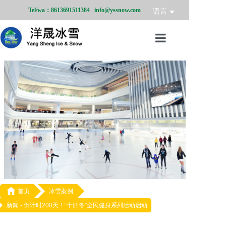
Tel/wa：8613691511384 info@yssnow.com
语言
首页
冰雪产品
冰雪业务
冰雪案例
冰雪新闻
关于我们

首页
冰雪案例
新闻 -
倒计时200天！“十四冬”全民健身系列活动启动