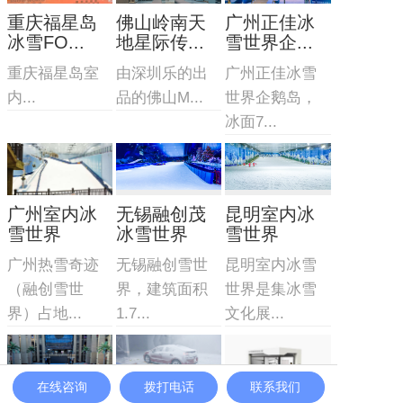
重庆福星岛
佛山岭南天
广州正佳冰
冰雪FO...
地星际传...
雪世界企...
重庆福星岛室
由深圳乐的出
广州正佳冰雪
内...
品的佛山M...
世界企鹅岛，
冰面7...
广州室内冰
无锡融创茂
昆明室内冰
雪世界
冰雪世界
雪世界
广州热雪奇迹
无锡融创雪世
昆明室内冰雪
（融创雪世
界，建筑面积
世界是集冰雪
界）占地...
1.7...
文化展...
在线咨询
拨打电话
联系我们