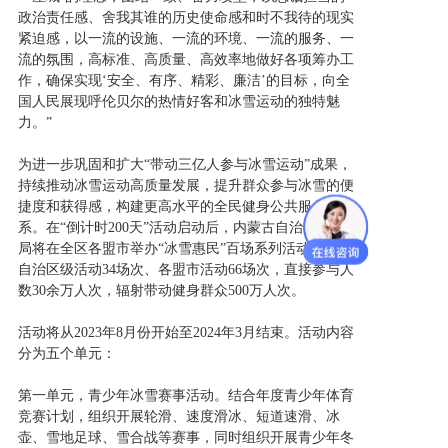
政治责任感、舍我其谁的历史使命感和时不我待的现实
紧迫感，以一流的设施、一流的环境、一流的服务、一
流的氛围，高标准、高质量、高效率地做好各项筹办工
作，确保实现‘安全、有序、精彩、廉洁’的目标，向全
国人民展现呼伦贝尔的热情好客和冰雪运动的独特魅
力。”
为进一步巩固和扩大“带动三亿人参与冰雪运动”成果，
持续推动冰雪运动高质量发展，提升群众参与冰雪的便
捷度和获得感，构建更高水平的全民健身公共服务体
系。在“倒计时200天”活动启动后，内蒙古自治区体育
局将在全区各盟市举办“冰雪惠民”百场系列活动，其中
自治区级活动34场次、各盟市活动66场次，直接参与人
数30余万人次，辐射带动健身群众500万人次。
活动将从2023年8月份开始至2024年3月结束。活动内容
分为五个单元：
第一单元，青少年冰雪赛事活动。结合年度青少年体育
竞赛计划，组织开展轮滑、速度滑冰、短道速滑、冰
壶、雪地足球、雪合战等赛事，同时组织开展青少年冬